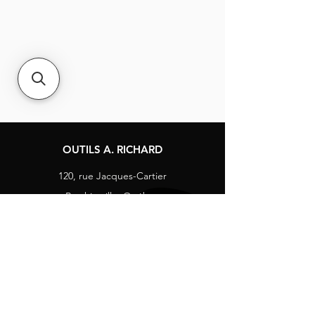
votre productivité
OUTILS A. RICHARD
120, rue Jacques-Cartier
Berthierville, Québec
Canada, J0K 1A0
Tél :
1-800-363-8676
info@arichard.com
Explorer
Contact
À propos