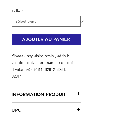
Taille
*
AJOUTER AU PANIER
Pinceau angulaire ovale , série E-
volution polyester, manche en bois
(Evolution) (82811, 82812, 82813,
82814)
INFORMATION PRODUIT
Conçu pour une large gamme
UPC
d’utilisations
La série E-VOLUTION avec notre
#82811 | UPC: 066395828117
nouvelle formule Polyester est conçue
#82812 | UPC: 066395828124