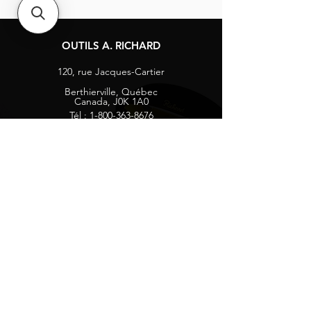
OUTILS A. RICHARD
120, rue Jacques-Cartier
Berthierville, Québec
Canada, J0K 1A0
Tél :
1-800-363-8676
info@arichard.com
Explorer
Contact
À propos
Carrières
Média sociaux
Facebook
Instagram
Vie privée