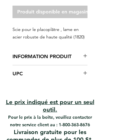
Produit disponible en magasin seulement
Scie pour le placoplâtre , lame en
acier robuste de haute qualité (1820)
INFORMATION PRODUIT
Lame en acier de haute qualité
UPC
Coupe les cloisons sèches, les
tuyaux en PVC, le bois et les
#1820 | UPC: 066395188204
matériaux similaires.
Le prix indiqué est pour un seul
outil.
Pour le prix à la boîte, veuillez contacter
notre service client au :
1-800-363-8676
Livraison gratuite pour les
commandes de plus de 100 $*.