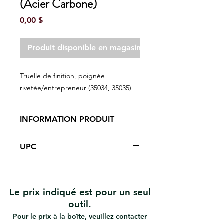
(Acier Carbone)
Prix
0,00 $
Produit disponible en magasin seulement
Truelle de finition, poignée
rivetée/entrepreneur (35034, 35035)
INFORMATION PRODUIT
Poignée rivetée
UPC
Résiste à la rouille
Facile à nettoyer
#35035 | UPC: 066395350359
Pour la finition du ciment et des
#35034 | UPC: 066395350342
cloisons sèches.
Le prix indiqué est pour un seul
outil.
Pour le prix à la boîte, veuillez contacter