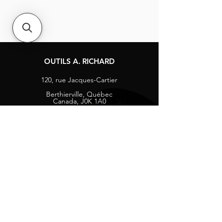
OUTILS A. RICHARD
120, rue Jacques-Cartier
Berthierville, Québec
Canada, J0K 1A0
Tél :
1-800-363-8676
info@arichard.com
Explorer
Contact
À propos
Carrières
Média sociaux
Facebook
Instagram