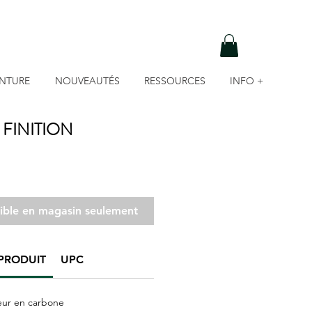
INTURE
NOUVEAUTÉS
RESSOURCES
INFO +
 FINITION
nible en magasin seulement
PRODUIT
UPC
eur en carbone