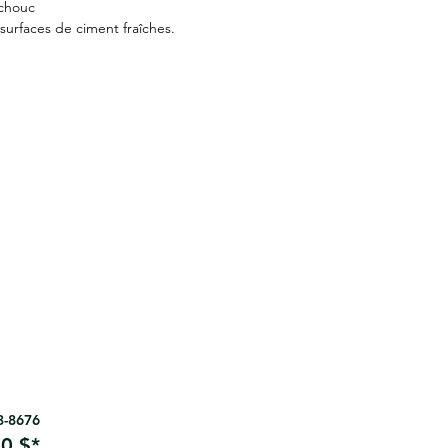
chouc
e surfaces de ciment fraîches.
63-8676
0 $*.