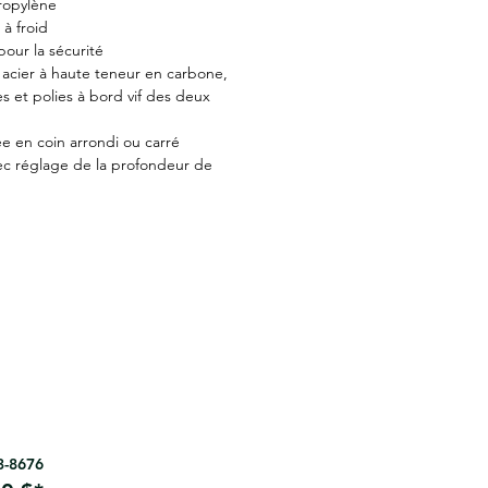
ropylène
à froid
our la sécurité
 acier à haute teneur en carbone,
ées et polies à bord vif des deux
 en coin arrondi ou carré
ec réglage de la profondeur de
63-8676