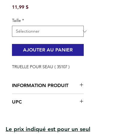
Prix
11,99 $
Taille
*
AJOUTER AU PANIER
TRUELLE POUR SEAU ( 35107 )
INFORMATION PRODUIT
UPC
Forme arrondie pour ramasser
efficacement le composé à joints,
#35107 | UPC:066395351073
le mortier et plus encore dans les
chaudières de 5 gal.
Résistant à la corrosion
Le prix indiqué est pour un seul