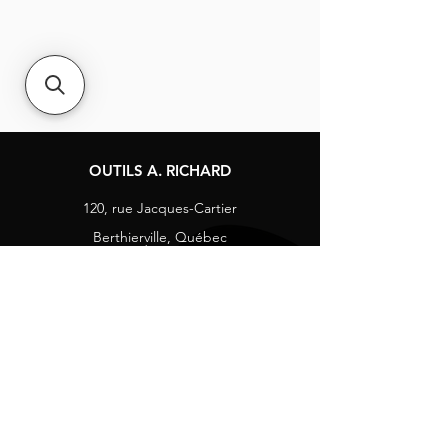
OUTILS A. RICHARD
120, rue Jacques-Cartier
Berthierville, Québec
Canada, J0K 1A0
Tél :
1-800-363-8676
info@arichard.com
Explorer
Contact
À propos
Carrières
Média sociaux