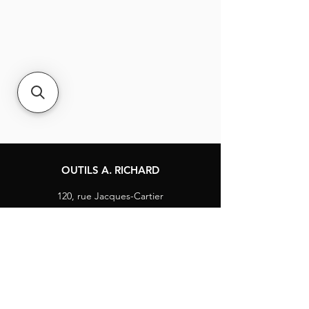
OUTILS A. RICHARD
120, rue Jacques-Cartier
Berthierville, Québec
Canada, J0K 1A0
Tél :
1-800-363-8676
info@arichard.com
Explorer
Contact