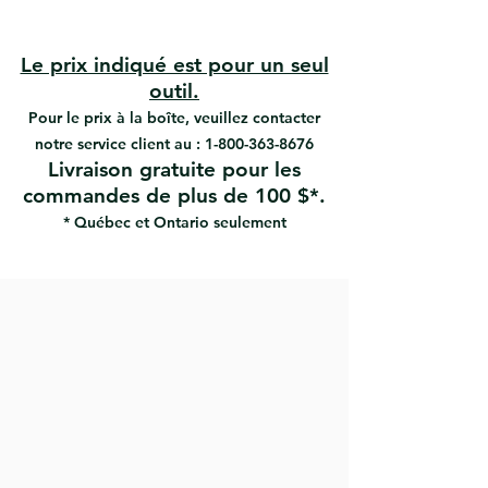
#09850 | UPC: 066395098503
À utiliser avec le couteau
A.Richard # 804
#817 | UPC: 066395088177
Le prix indiqué est pour un seul
#818 | UPC: 066395098183
outil.
Pour le prix à la boîte, veuillez contacter
notre service client au :
1-800-363-8676
Livraison gratuite pour les
commandes de plus de 100 $*.
* Québec et Ontario seulement