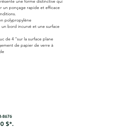
ésente une forme distinctive qui
ur un ponçage rapide et efficace
nditions.
n polypropylène
 un bord incurvé et une surface
uc de 4 "sur la surface plane
ement de papier de verre à
de
63-8676
0 $*.