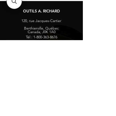
OUTILS A. RICHARD
120, rue Jacques-Cartier
Berthierville, Québec
Canada, J0K 1A0
Tél :
1-800-363-8676
info@arichard.com
Explorer
Contact
À propos
Carrières
Média sociaux
Facebook
Instagram
Vie privée
Recevez nos nouvelles et mises à jour