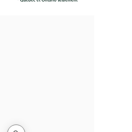
* Québec et Ontario seulement
Flexible - l'éponge à quatre faces
est idéale pour le ponçage de
surfaces planes ou profilées
Grain abrasif sur les quatre côtés -
rotation pour une durée de vie
plus longue