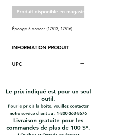
Produit disponible en magasin seulement
Éponge à poncer (17513, 17516)
INFORMATION PRODUIT
Les éponges de ponçage à usage
UPC
général combinent de bonnes
performances avec une grande
#17513 | UPC: 066395175136
valeur. Offertes en deux tailles,
#17516 | UPC: 066395175167
angulaires et régulières, ces
éponges à quatre côtés sont
Le prix indiqué est pour un seul
idéales pour le ponçage et la
outil.
finition du bois, du métal, des
Pour le prix à la boîte, veuillez contacter
cloisons sèches, de la fibre de
notre service client au :
1-800-363-8676
verre et des surfaces peintes.
Livraison gratuite pour les
Après utilisation, ces éponges
commandes de plus de 100 $*.
peuvent être rincées et réutilisées
pour le prochain projet.