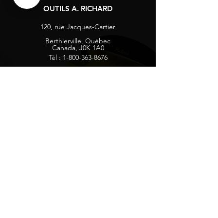
OUTILS A. RICHARD
120, rue Jacques-Cartier
Berthierville, Québec
Canada, J0K 1A0
Tél :
1-800-363-8676
info@arichard.com
Explorer
Contact
À propos
Carrières
Média sociaux
Facebook
Instagram
Vie privée
Recevez nos nouvelles et mises à jour