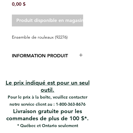
Prix
0,00 $
Produit disponible en magasin seulement
Ensemble de rouleaux (92276)
INFORMATION PRODUIT
L'ensemble pour garage simple
A.Richard comprend (1) rouleau
Mohair assemblé sur un Flexi-
Le prix indiqué est pour un seul
Frame à l'intérieur d'un bac à
outil.
peinture en plastique, (1) pinceau
Pour le prix à la boîte, veuillez contacter
en polyester de 2 '' et un ouvre-
notre service client au :
bidon.
1-800-363-8676
Livraison gratuite pour les
Meilleur armature pour une
application au plafond et au sol
commandes de plus de 100 $*.
Pression uniforme des deux côtés
* Québec et Ontario seulement
du cadre / libération uniforme de