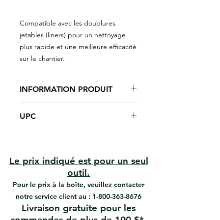
Compatible avec les doublures
jetables (liners) pour un nettoyage
plus rapide et une meilleure efficacité
sur le chantier.
INFORMATION PRODUIT
Grande capacité de 4 L.
UPC
Compatible avec les rouleaux de
18 po.
#92113 | UPC : 066395921139 | Bac à
Construction durable pour usage
peinture de 4 L – 18 po (45,7 cm)
répété.
#92130 | UPC : 066395921306 |
Utilisable avec doublure jetable
Le prix indiqué est pour un seul
Doublure pour bac à peinture de 4 L
(liner)
outil.
– 18 po (45,7 cm)
Idéal pour peinture résidentielle
Pour le prix à la boîte, veuillez contacter
et commerciale.
notre service client au :
1-800-363-8676
Contenu
Livraison gratuite pour les
1 plateau à peinture 4 L – 18 po
commandes de plus de 100 $*.