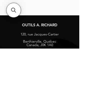
OUTILS A. RICHARD
120, rue Jacques-Cartier
Berthierville, Québec
Canada, J0K 1A0
Tél :
1-800-363-8676
info@arichard.com
Explorer
Contact
À propos
Carrières
Média sociaux
Facebook
Instagram