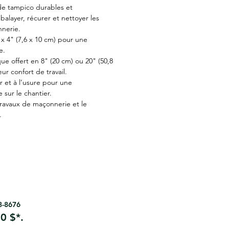
 de tampico durables et
balayer, récurer et nettoyer les
nerie.
x 4" (7,6 x 10 cm) pour une
e.
e offert en 8" (20 cm) ou 20" (50,8
ur confort de travail.
ur et à l’usure pour une
 sur le chantier.
ravaux de maçonnerie et le
.
63-8676
0 $*.