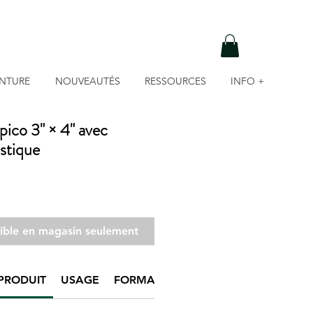
INTURE
NOUVEAUTÉS
RESSOURCES
INFO +
pico 3" × 4" avec
stique
nible en magasin seulement
PRODUIT
USAGE
FORMATS DISPONIBLES
UPC