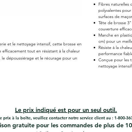
Fibres naturelles
polyvalentes pour 
surfaces de maçon
Tête de brosse 3" 
couverture efficac
Manche en plastiqu
cm) pour un meille
ie et le nettoyage intensif, cette brosse en
Résiste à la chale
e efficacement tout en résistant à la chaleur
performance fiable
age, le dépoussiérage et le récurage pour un
Conçue pour les t
nettoyage intensif
Le prix indiqué est pour un seul outil.
e prix à la boîte, veuillez contacter notre service client au : 1-800-3
aison gratuite pour les commandes de plus de 10