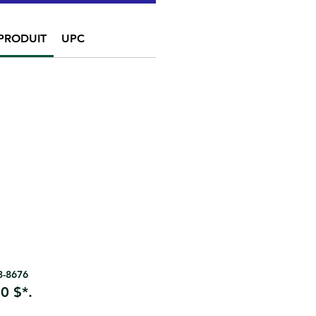
PRODUIT
UPC
63-8676
0 $*.