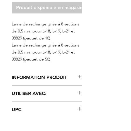
Produit disponible en magasin seulement
Lame de rechange grise à 8 sections
de 0,5 mm pour L-18, L-19, L-21 et
08829 (paquet de 10)
Lame de rechange grise à 8 sections
de 0,5 mm pour L-18, L-19, L-21 et
08829 (paquet de 50)
INFORMATION PRODUIT
Lame de rechange argentée
UTILISER AVEC:
sécable de 0,020 po.8 points pour
couteaux l-18, l-19, l-21, 08829
08828, 08829, L-21
Acier Carbone
UPC
#LB-10 | UPC: 066395088634
#LB-50 | UPC: 066395088573