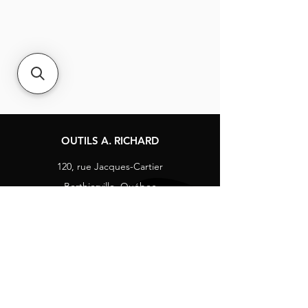
OUTILS A. RICHARD
120, rue Jacques-Cartier
Berthierville, Québec
Canada, J0K 1A0
Tél :
1-800-363-8676
info@arichard.com
Explorer
Contact
À propos
Carrières