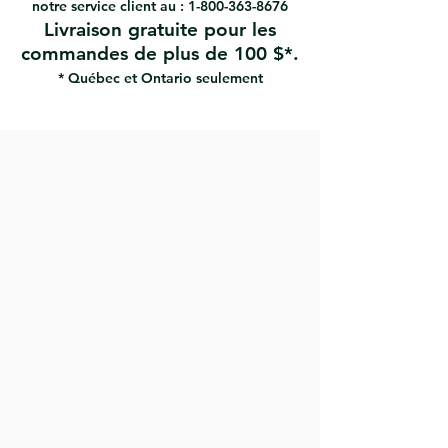
notre service client au :
1-800-363-8676
chargement et déchargement
Livraison gratuite pour les
faciles
commandes de plus de 100 $*.
Idéal pour poncer les cloisons
sèches avec un manche
* Québec et Ontario seulement
télescopique.