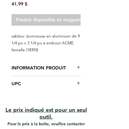
Prix
41,99 $
Produit disponible en magasin seulement
sableur /ponceuse en aluminium de 9
1/4 po x 3 1/4 po à embout ACME
femelle (18393)
INFORMATION PRODUIT
Ponceuse 9 3/8 x 3 3/8'' en
UPC
aluminium
Conception du joint universel
#18393 | UPC:066395183933
robuste
Pince à ressort
Joint universel anti-retournement
Le prix indiqué est pour un seul
unique
outil.
Maximise la durabilité
Pour le prix à la boîte, veuillez contacter
Feuille de papier de verre à