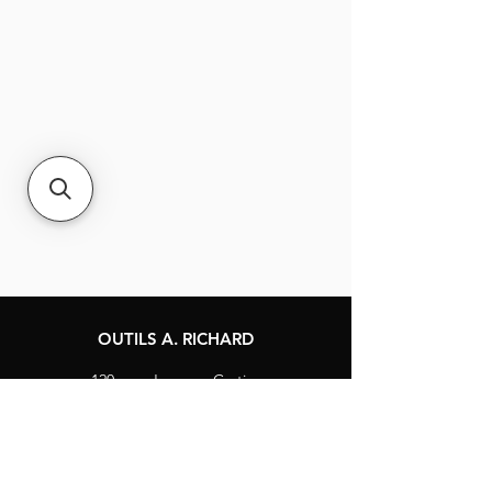
Permet le ponçage dans un
environnement sans poussière
OUTILS A. RICHARD
120, rue Jacques-Cartier
Berthierville, Québec
Canada, J0K 1A0
Tél :
1-800-363-8676
info@arichard.com