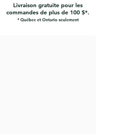
Livraison gratuite pour les
Permet une rotation à 360 degrés
Le joint universel unique sans
commandes de plus de 100 $*.
retournement élimine le
* Québec et Ontario seulement
retournement
Idéal pour poncer les cloisons
sèches avec un manche
télescopique.