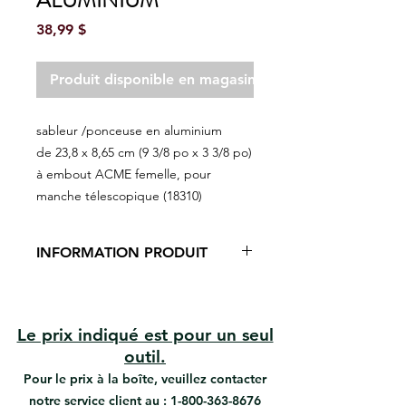
ALUMINIUM
Prix
38,99 $
Produit disponible en magasin seulement
sableur /ponceuse en aluminium
de 23,8 x 8,65 cm (9 3/8 po x 3 3/8 po)
à embout ACME femelle, pour
manche télescopique (18310)
INFORMATION PRODUIT
Ponceuse en aluminium 9 3/8 x 3
3/8 ''
Construction légère et robuste
Le prix indiqué est pour un seul
Base en caoutchouc haute densité
outil.
Clips de montage en acier nickelé
Pour le prix à la boîte, veuillez contacter
Joint universel robuste avec
notre service client au :
filetage femelle
1-800-363-8676