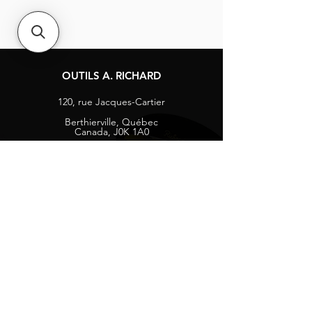
OUTILS A. RICHARD
120, rue Jacques-Cartier
Berthierville, Québec
Canada, J0K 1A0
Tél :
1-800-363-8676
info@arichard.com
Explorer
Contact
À propos
Carrières
Média sociaux
Facebook
Instagram