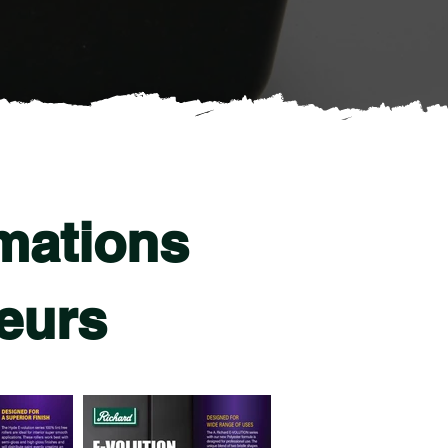
mations
teurs