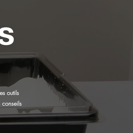
s
s outils
 conseils